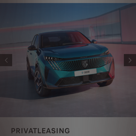
TILBAGE
NÆST
PRIVATLEASING