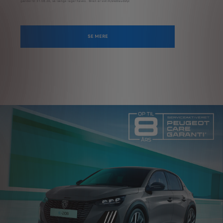
gælder til 31.08.26, så længe lager haves . Bilen er vist m/ekstraudstyr.
SE MERE