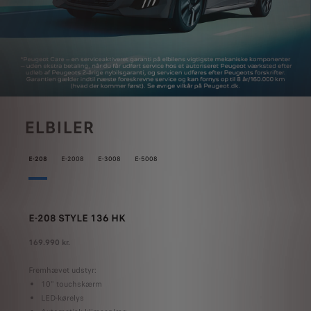
ELBILER
E-208
E-2008
E-3008
E-5008
E-208 STYLE 136 HK
E-2008 
169.990 kr.
199.990 kr.
Fremhævet udstyr:
Fremhævet 
10" touchskærm
10" to
LED-kørelys
LED-kør