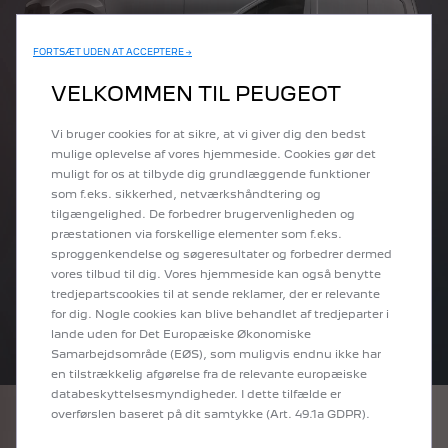
FORTSÆT UDEN AT ACCEPTERE →
VELKOMMEN TIL PEUGEOT
Vi bruger cookies for at sikre, at vi giver dig den bedst
mulige oplevelse af vores hjemmeside. Cookies gør det
muligt for os at tilbyde dig grundlæggende funktioner
som f.eks. sikkerhed, netværkshåndtering og
tilgængelighed. De forbedrer brugervenligheden og
præstationen via forskellige elementer som f.eks.
sproggenkendelse og søgeresultater og forbedrer dermed
vores tilbud til dig. Vores hjemmeside kan også benytte
tredjepartscookies til at sende reklamer, der er relevante
for dig. Nogle cookies kan blive behandlet af tredjeparter i
lande uden for Det Europæiske Økonomiske
Samarbejdsområde (EØS), som muligvis endnu ikke har
en tilstrækkelig afgørelse fra de relevante europæiske
databeskyttelsesmyndigheder. I dette tilfælde er
overførslen baseret på dit samtykke (Art. 49.1a GDPR).
AKTUELT FRA