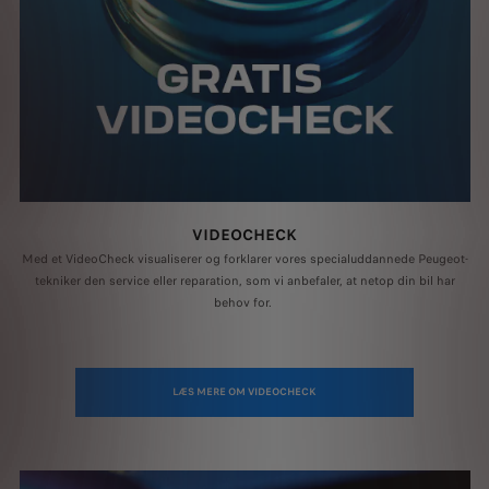
VIDEOCHECK
Med et VideoCheck visualiserer og forklarer vores specialuddannede Peugeot-
tekniker den service eller reparation, som vi anbefaler, at netop din bil har
behov for.
LÆS MERE OM VIDEOCHECK