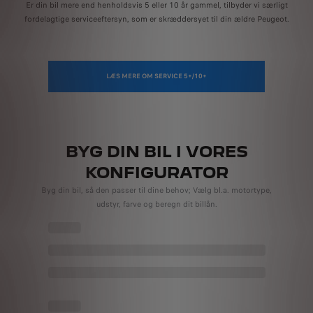
Er din bil mere end henholdsvis 5 eller 10 år gammel, tilbyder vi særligt
fordelagtige serviceeftersyn, som er skræddersyet til din ældre Peugeot.
LÆS MERE OM SERVICE 5+/10+
BYG DIN BIL I VORES
KONFIGURATOR
Byg din bil, så den passer til dine behov; Vælg bl.a. motortype,
udstyr, farve og beregn dit billån.