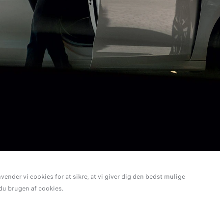
nder vi cookies for at sikre, at vi giver dig den bedst mulige
 du brugen af cookies.