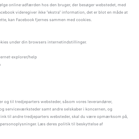
t følge online-adfærden hos den bruger, der besøger webstedet, med
ebook videregiver ikke ”ekstra” information, det er blot en måde at
dette, kan Facebook fjernes sammen med cookies.
kies under din browsers internetindstillinger.
ernet-explorer/help
a
r og til tredjeparters websteder, såsom vores leverandører,
 og serviceværksteder samt andre selskaber i koncernen, og
 link til andre tredjeparters websteder, skal du være opmærksom på,
 personoplysninger. Læs deres politik til beskyttelse af