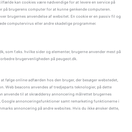
tilfælde kan cookies være nødvendige for at levere en service på
mmer på brugerens computer for at kunne genkende computeren.
over brugernes anvendelse af websitet. En cookie er en passiv fil og
ede computervirus eller andre skadelige programmer.
k, som f.eks. hvilke sider og elementer, brugerne anvender mest på
t forbedre brugervenligheden på peugeot.dk.
l at følge online-adfærden hos den bruger, der besøger webstedet,
. Web beacons anvendes af tredjeparts teknologier, på dette
 anvende til at skræddersy annoncering målrettet brugernes
k, Google annonceringsfunktioner samt remarketing funktionerne i
arks annoncering på andre websites. Hvis du ikke ønsker dette,