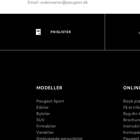
Email: webmaster@peugeot.dk
PRISLISTER
MODELLER
ONLINE
Peugeot Sport
Book pr
Elbiler
Få et til
Bybiler
Byg din b
SUV
Brochur
Firmabiler
Instrukt
Varebiler
Kortopd
Ombyggede personbiler
Peugeot 