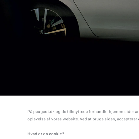
På peugeot.dk og de tilknyttede forhandlerhjemmesider anve
oplevelse af vores website. Ved at bruge siden, accepterer
Hvad er en cookie?