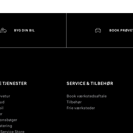
BYG DIN BIL
BOOK PRØVE
 TJENESTER
SERVICE & TILBEHØR
øvetur
Book værkstedsaftale
bud
Tilbehør
il
Frie værksteder
er
ionsbøger
atering
Service Store