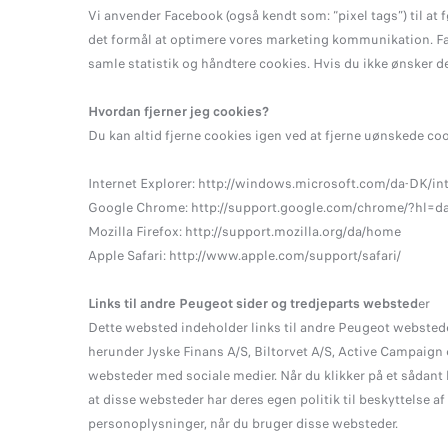
Vi anvender Facebook (også kendt som: “pixel tags”) til a
det formål at optimere vores marketing kommunikation. Fac
samle statistik og håndtere cookies. Hvis du ikke ønsker 
Hvordan fjerner jeg cookies?
Du kan altid fjerne cookies igen ved at fjerne uønskede coo
Internet Explorer: http://windows.microsoft.com/da-DK/int
Google Chrome: http://support.google.com/chrome/?hl=d
Mozilla Firefox: http://support.mozilla.org/da/home
Apple Safari: http://www.apple.com/support/safari/
Links til andre Peugeot sider og tredjeparts websted
er
Dette websted indeholder links til andre Peugeot webstede
herunder Jyske Finans A/S, Biltorvet A/S, Active Campaign
websteder med sociale medier. Når du klikker på et sådant
at disse websteder har deres egen politik til beskyttelse af
personoplysninger, når du bruger disse websteder.