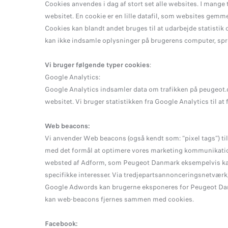
Cookies anvendes i dag af stort set alle websites. I mange 
websitet. En cookie er en lille datafil, som websites ge
Cookies kan blandt andet bruges til at udarbejde statistik 
kan ikke indsamle oplysninger på brugerens computer, spr
Vi bruger følgende typer cookies
:
Google Analytics:
Google Analytics indsamler data om trafikken på peugeot.d
websitet. Vi bruger statistikken fra Google Analytics til a
Web beacons:
Vi anvender Web beacons (også kendt som: “pixel tags”) ti
med det formål at optimere vores marketing kommunikation
websted af Adform, som Peugeot Danmark eksempelvis kan
specifikke interesser. Via tredjepartsannonceringsnetvær
Google Adwords kan brugerne eksponeres for Peugeot Danm
kan web-beacons fjernes sammen med cookies.
Facebook: