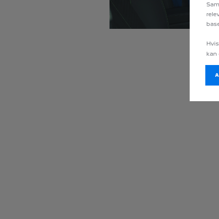
Sama
rele
base
Hvis
kan 