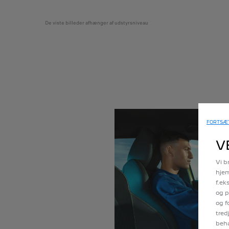
De viste billeder afhænger af udstyrsniveau
FORTSÆT
V
Vi b
hjem
f.ek
og p
og f
tred
beha