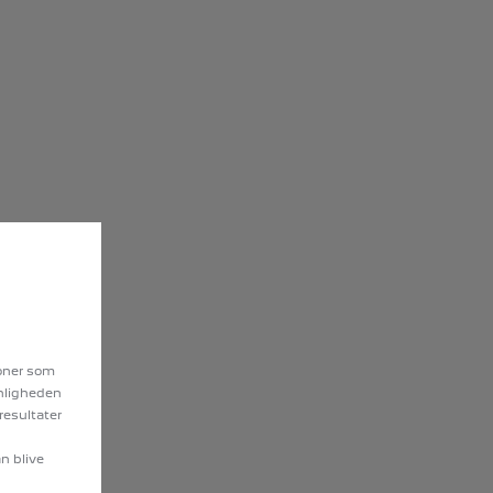
ioner som
enligheden
resultater
an blive