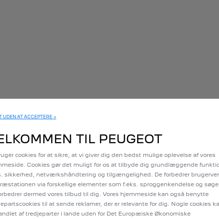
 UDEN AT ACCEPTERE →
ELKOMMEN TIL PEUGEOT
ruger cookies for at sikre, at vi giver dig den bedst mulige oplevelse af vores
meside. Cookies gør det muligt for os at tilbyde dig grundlæggende funkt
s. sikkerhed, netværkshåndtering og tilgængelighed. De forbedrer brugerv
ræstationen via forskellige elementer som f.eks. sproggenkendelse og søge
orbedrer dermed vores tilbud til dig. Vores hjemmeside kan også benytte
jepartscookies til at sende reklamer, der er relevante for dig. Nogle cookies k
ndlet af tredjeparter i lande uden for Det Europæiske Økonomiske