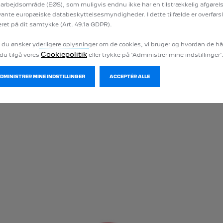
rbejdsområde (EØS), som muligvis endnu ikke har en tilstrækkelig afgørels
vante europæiske databeskyttelsesmyndigheder. I dette tilfælde er overførs
ret på dit samtykke (Art. 49.1a GDPR).
 du ønsker yderligere oplysninger om de cookies, vi bruger og hvordan de h
Cookiepolitik
du tilgå vores
eller trykke på ‘Administrer mine indstillinger’
ADMINISTRER MINE INDSTILLINGER
ACCEPTÉR ALLE