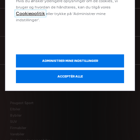
Hvis du ønsker yderligere oplysninger om de cookies, vi
bruger og hvordan de håndteres, kan du tilgå vores
Cookiepolitik
eller trykke på ‘Administrer mine
indstillinger’.
BOOK PRØVETUR
FÅ TILBUD / BLIV KONTAKTET
ADMINISTRER MINE INDSTILLINGER
ACCEPTÉR ALLE
MODELLER
Peugeot Sport
Elbiler
Bybiler
SUV
Firmabiler
Varebiler