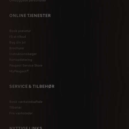
Ombyggede personbiler
ONLINE TJENESTER
Book prøvetur
Få et tilbud
Byg din bil
Brochurer
Instruktionsbøger
Kortopdatering
Peugeot Service Store
MyPeugeot®
SERVICE & TILBEHØR
Book værkstedsaftale
Tilbehør
Frie værksteder
NYTTIGE LINKS