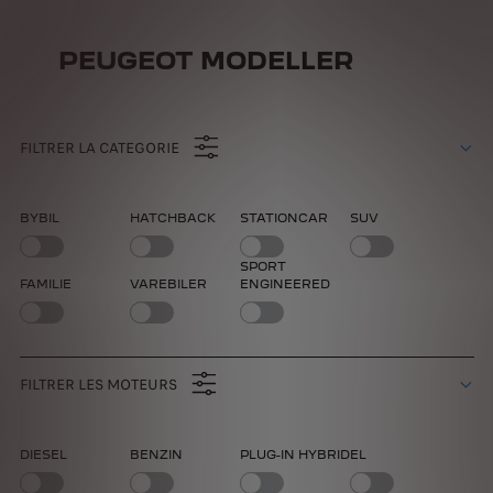
PEUGEOT MODELLER
FILTRER LA CATEGORIE
BYBIL
HATCHBACK
STATIONCAR
SUV
SPORT
FAMILIE
VAREBILER
ENGINEERED
FILTRER LES MOTEURS
DIESEL
BENZIN
PLUG-IN HYBRID
EL