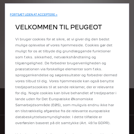
FORTSÆT UDEN AT ACCEPTERE →
VELKOMMEN TIL PEUGEOT
NY EXPERT & E-EXPERT
Vi bruger cookies for at sikre, at vi giver dig den bedst
mulige oplevelse af vores hjemmeside. Cookies gør det
muligt for os at tilbyde dig grundlæggende funktioner
som f.eks. sikkerhed, netværkshåndtering og
tilgængelighed. De forbedrer brugervenligheden og
præstationen via forskellige elementer som f.eks.
sproggenkendelse og søgeresultater og forbedrer dermed
vores tilbud til dig. Vores hjemmeside kan også benytte
NY E-BOXER & BOXER
tredjepartscookies til at sende reklamer, der er relevante
for dig. Nogle cookies kan blive behandlet af tredjeparter i
lande uden for Det Europæiske Økonomiske
PRISLISTER
Samarbejdsområde (EØS), som muligvis endnu ikke har
en tilstrækkelig afgørelse fra de relevante europæiske
databeskyttelsesmyndigheder. I dette tilfælde er
overførslen baseret på dit samtykke (Art. 49.1a GDPR).
BYG DIN BIL