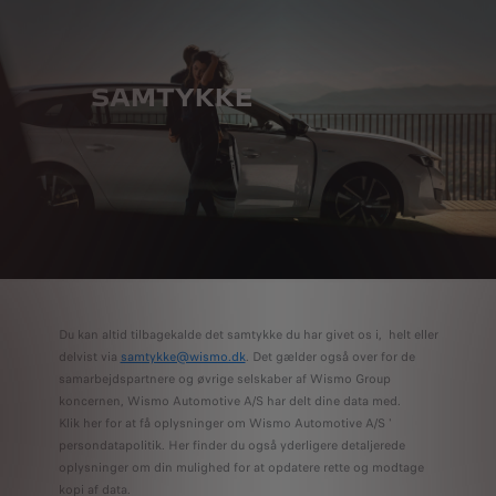
SAMTYKKE
Du kan altid tilbagekalde det samtykke du har givet os i, helt eller
delvist via
samtykke@wismo.dk
. Det gælder også over for de
samarbejdspartnere og øvrige selskaber af Wismo Group
koncernen, Wismo Automotive A/S har delt dine data med.
Klik her for at få oplysninger om Wismo Automotive A/S '
persondatapolitik. Her finder du også yderligere detaljerede
oplysninger om din mulighed for at opdatere rette og modtage
kopi af data.