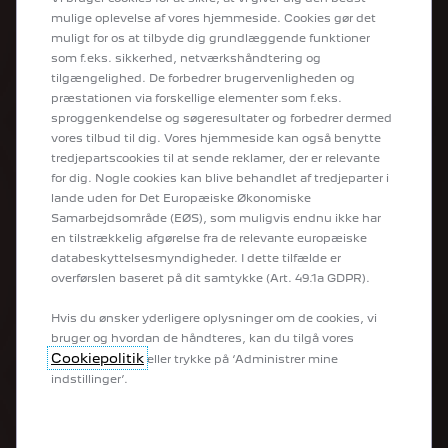
mulige oplevelse af vores hjemmeside. Cookies gør det
MODELLER
muligt for os at tilbyde dig grundlæggende funktioner
som f.eks. sikkerhed, netværkshåndtering og
Peugeot Sport
tilgængelighed. De forbedrer brugervenligheden og
Elbiler
præstationen via forskellige elementer som f.eks.
Bybiler
sproggenkendelse og søgeresultater og forbedrer dermed
SUV
vores tilbud til dig. Vores hjemmeside kan også benytte
Firmabiler
tredjepartscookies til at sende reklamer, der er relevante
Varebiler
for dig. Nogle cookies kan blive behandlet af tredjeparter i
Ombyggede personbiler
lande uden for Det Europæiske Økonomiske
Samarbejdsområde (EØS), som muligvis endnu ikke har
en tilstrækkelig afgørelse fra de relevante europæiske
ONLINE TJENESTER
databeskyttelsesmyndigheder. I dette tilfælde er
overførslen baseret på dit samtykke (Art. 49.1a GDPR).
Book prøvetur
Hvis du ønsker yderligere oplysninger om de cookies, vi
Få et tilbud
bruger og hvordan de håndteres, kan du tilgå vores
Byg din bil
Cookiepolitik
eller trykke på ‘Administrer mine
Brochurer
indstillinger’.
Instruktionsbøger
Kortopdatering
Peugeot Service Store
MyPeugeot®