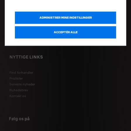
SERVICE & TILBEHØR
ADMINISTRER MINE INDSTILLINGER
Book værkstedsaftale
ACCEPTÉR ALLE
Tilbehør
Frie værksteder
NYTTIGE LINKS
Find forhandler
Prislister
Seneste nyheder
Nyhedsbrev
Kontakt os
Følg os på