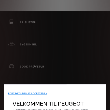
PRISLISTER
BYG DIN BIL
BOOK PRØVETUR
FÅ TILBUD / BLIV KONTAKTET
FORTSÆT UDEN AT ACCEPTERE →
VELKOMMEN TIL PEUGEOT
Vi bruger cookies for at sikre, at vi giver dig den bedst