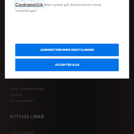
Cookiepolitik
eller trykke på ‘Administrer mine
indstillinger’.
Book prøvetur
Få et tilbud
Byg din bil
Brochurer
Instruktionsbøger
Kortopdatering
ADMINISTRER MINE INDSTILLINGER
Peugeot Service Store
MyPeugeot®
ACCEPTÉR ALLE
SERVICE & TILBEHØR
Book værkstedsaftale
Tilbehør
Frie værksteder
NYTTIGE LINKS
Find forhandler