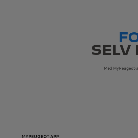
F
SELV
Med MyPeugeot-appl
MYPEUGEOT APP