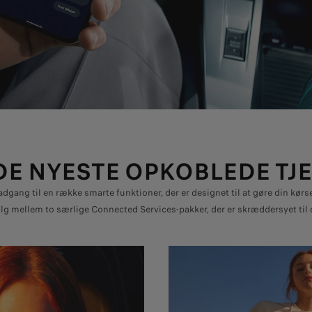
DE NYESTE OPKOBLEDE TJ
dgang til en række smarte funktioner, der er designet til at gøre din kørs
g mellem to særlige Connected Services-pakker, der er skræddersyet til 