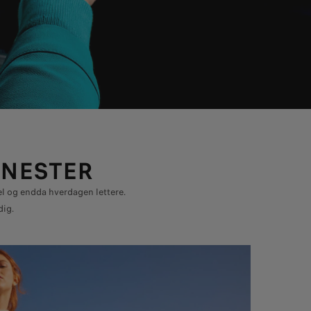
ENESTER
el og endda hverdagen lettere.
dig.