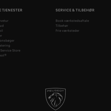
 TJENESTER
SERVICE & TILBEHØR
øvetur
Book værkstedsaftale
bud
Tilbehør
il
Frie værksteder
er
ionsbøger
atering
Service Store
eot®