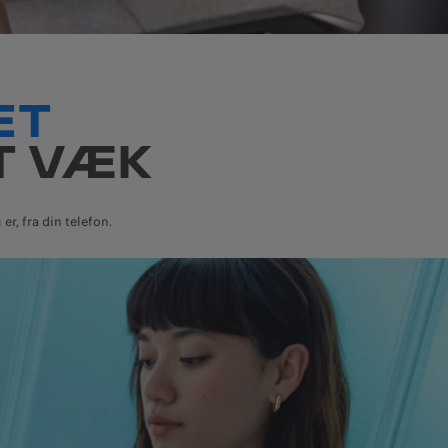
ET
T VÆK
r, fra din telefon.