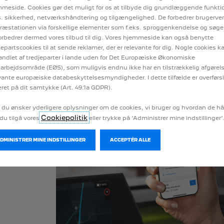
n lang række tjenester dedikeret til elbiler direkte i din MyPeugeot-appli
meside. Cookies gør det muligt for os at tilbyde dig grundlæggende funkt
s. sikkerhed, netværkshåndtering og tilgængelighed. De forbedrer brugerv
ræstationen via forskellige elementer som f.eks. sproggenkendelse og søge
orbedrer dermed vores tilbud til dig. Vores hjemmeside kan også benytte
jepartscookies til at sende reklamer, der er relevante for dig. Nogle cookies k
ndlet af tredjeparter i lande uden for Det Europæiske Økonomiske
rbejdsområde (EØS), som muligvis endnu ikke har en tilstrækkelig afgørels
vante europæiske databeskyttelsesmyndigheder. I dette tilfælde er overførs
ret på dit samtykke (Art. 49.1a GDPR).
E-ROUTES
 du ønsker yderligere oplysninger om de cookies, vi bruger og hvordan de h
u
Rejs og genoplad med total ro i sindet.
Cookiepolitik
du tilgå vores
eller trykke på ‘Administrer mine indstillinger’
n det
Med e-ROUTES
fra Free2Move Charge får du en præcis
Android AutoTM (fra version 11) og Apple CarPlayTM 
vurdering af din resterende rækkevidde i forhold til dit
TILBAGE
ADMINISTRER MINE INDSTILLINGER
ACCEPTÉR ALLE
der
batteriniveau. Desuden får du også besked om alle
ladestationer undervejs.
LÆS MERE