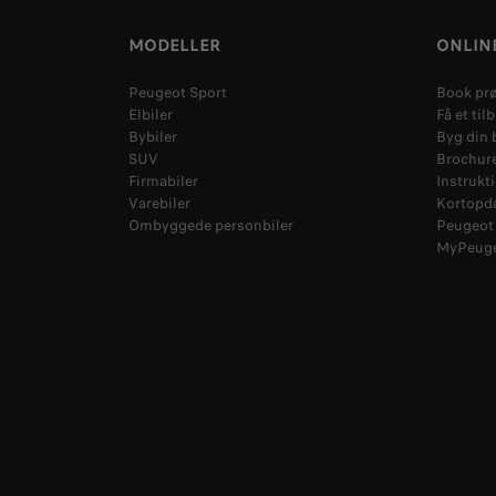
MODELLER
ONLINE
Peugeot Sport
Book pr
Elbiler
Få et til
Bybiler
Byg din b
SUV
Brochur
Firmabiler
Instrukt
Varebiler
Kortopd
Ombyggede personbiler
Peugeot 
MyPeug