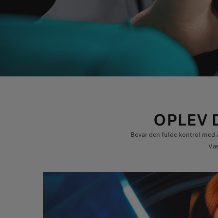
OPLEV 
Bevar den fulde kontrol med a
Væl