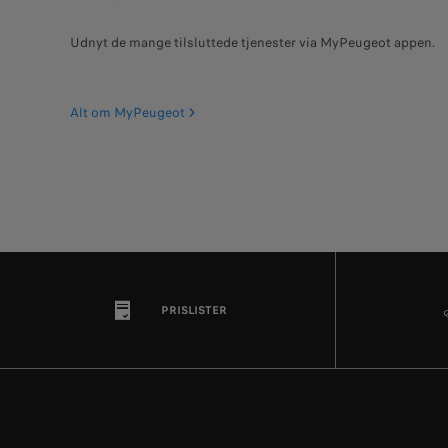
Udnyt de mange tilsluttede tjenester via MyPeugeot appen.
Alt om MyPeugeot
PRISLISTER