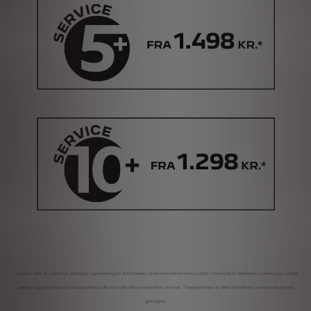
*Gælder ikke for varebiler. Stempel i servicebogen forudsætter, at serviceeftersynet er udført i henhold til fabrikkens anvisninger. Dette
gælder også eventuelle tillægsydelser, der har nået deres respektive interval. Tillægsydelser er ikke inkluderet i serviceeftersynets
grundpris.