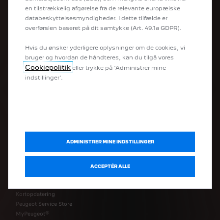
MODELLER
en tilstrækkelig afgørelse fra de relevante europæiske
databeskyttelsesmyndigheder. I dette tilfælde er
overførslen baseret på dit samtykke (Art. 49.1a GDPR).
Peugeot Sport
Elbiler
Hvis du ønsker yderligere oplysninger om de cookies, vi
Bybiler
bruger og hvordan de håndteres, kan du tilgå vores
SUV
Cookiepolitik
eller trykke på ‘Administrer mine
Firmabiler
indstillinger’.
Varebiler
Ombyggede personbiler
ONLINE TJENESTER
ADMINISTRER MINE INDSTILLINGER
Book prøvetur
Få et tilbud
Byg din bil
ACCEPTÉR ALLE
Brochurer
Instruktionsbøger
Kortopdatering
Peugeot Service Store
MyPeugeot®