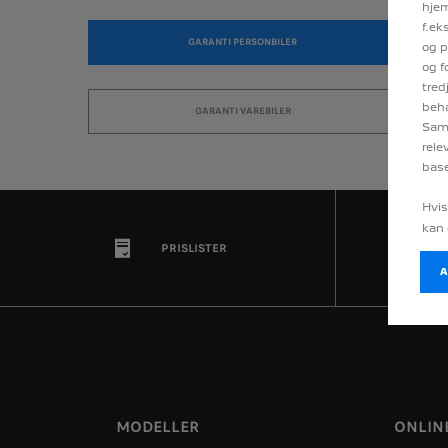
hjem
f.ek
GARANTI PERSONBILER
og p
og f
tred
beha
GARANTI VAREBILER
Sama
rele
base
Hvis
kan 
PRISLISTER
MODELLER
ONLINE