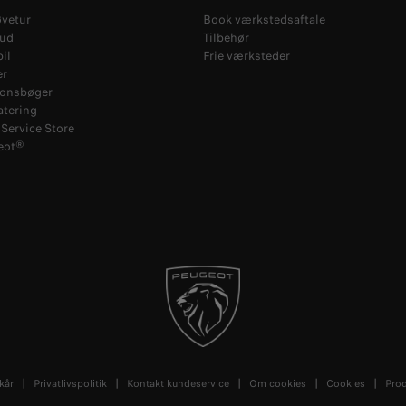
øvetur
Book værkstedsaftale
bud
Tilbehør
il
Frie værksteder
er
ionsbøger
atering
Service Store
eot®
kår
Privatlivspolitik
Kontakt kundeservice
Om cookies
Cookies
Pro