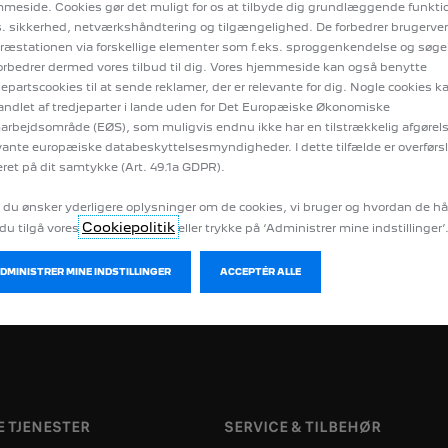
meside. Cookies gør det muligt for os at tilbyde dig grundlæggende funkt
s. sikkerhed, netværkshåndtering og tilgængelighed. De forbedrer brugerv
ræstationen via forskellige elementer som f.eks. sproggenkendelse og søge
orbedrer dermed vores tilbud til dig. Vores hjemmeside kan også benytte
jepartscookies til at sende reklamer, der er relevante for dig. Nogle cookies k
ndlet af tredjeparter i lande uden for Det Europæiske Økonomiske
rbejdsområde (EØS), som muligvis endnu ikke har en tilstrækkelig afgørels
vante europæiske databeskyttelsesmyndigheder. I dette tilfælde er overførs
ret på dit samtykke (Art. 49.1a GDPR).
 du ønsker yderligere oplysninger om de cookies, vi bruger og hvordan de h
Cookiepolitik
du tilgå vores
eller trykke på ‘Administrer mine indstillinger’
BYG DIN BIL
BOOK PRØVE
ADMINISTRER MINE INDSTILLINGER
ACCEPTÉR ALLE
 TJENESTER
SERVICE & TILBEHØR