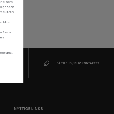
ioner som
enligheden
resultater
an blive
e fra de
len
åndteres,
.
TUR
FÅ TILBUD / BLIV KONTAKTET
NYTTIGE LINKS