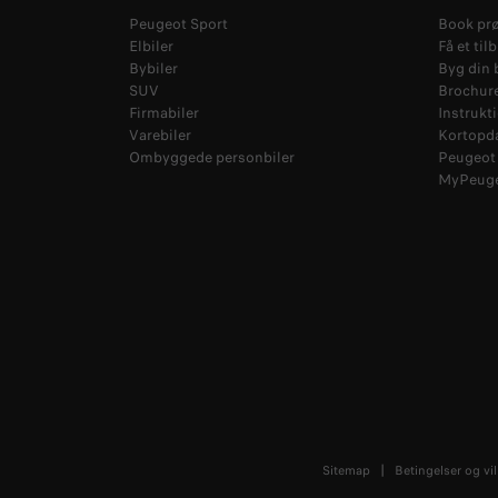
Peugeot Sport
Book pr
Elbiler
Få et til
Bybiler
Byg din b
SUV
Brochur
Firmabiler
Instrukt
Varebiler
Kortopd
Ombyggede personbiler
Peugeot 
MyPeug
Sitemap
Betingelser og vil