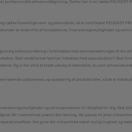
mest professionelle erhvervsrådgivning. Derfor har vi en række PEUGE
lang række forskellige vare- og personbiler, så er certifikatet PEUGEOT P
ervskunder en bred vifte af kompetencer, finansieringsmuligheder og servic
 grundig behovsvurdering i forbindelse med sammensætningen af din er
rsbehov. Skal varebilernes lastrum indrettes med specialudstyr? Skal fi
e. Og vi har altid et bredt udvalg af demobiler, du som erhvervskunde 
e løbende uddannelse, og opdatering af produktviden, så de er klædt på
sieringsmuligheder og serviceprodukter til rådighed for dig. Skal bilern
giver får I sammensat præcis den løsning, der passer til jeres virksomhed
reparationsaftale. Det giver din virksomhed størst mulig tryghed, og bed