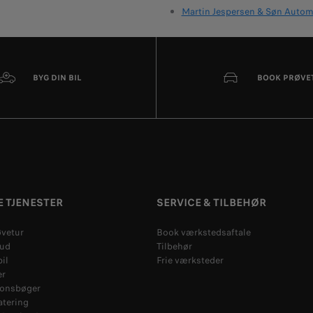
Martin Jespersen & Søn Automo
BYG DIN BIL
BOOK PRØVE
 TJENESTER
SERVICE & TILBEHØR
øvetur
Book værkstedsaftale
bud
Tilbehør
il
Frie værksteder
er
ionsbøger
atering