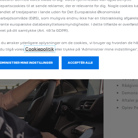
jepartscookies til at sende reklamer, der er relevante for dig. Nogle cookies k
ndlet af tredjeparter i lande uden for Det Europæiske Økonomiske
rbejdsområde (EØS), som muligvis endnu ikke har en tilstrækkelig afgørels
1
/
2
vante europæiske databeskyttelsesmyndigheder. I dette tilfælde er overførs
TILBAGE
ret på dit samtykke (Art. 49.1a GDPR).
CE & VEDLIGEHOLD
SAL
 du ønsker yderligere oplysninger om de cookies, vi bruger og hvordan de h
Cookiepolitik
du tilgå vores
eller trykke på ‘Administrer mine indstillinger’
son, der med kendskab til netop din forretning, rådgiver
Ekspertr
lse af dine biler
Løsninge
ADMINISTRER MINE INDSTILLINGER
ACCEPTÉR ALLE
t team med kendskab til de seneste teknologier
Skrædder
iagnosticeringssystemer designet specifikt til Peugeots
Opbygnin
Rådgivn
Demonstr
il skadesarbejde på varebiler
Aftaler 
ente/bringe-service med Peugeot Assistance
Oplev Pe
llige vejhjælpsløsninger tilpasset din virksomhed
 reservedele og værkstedstimer
mens du venter med fri Wi-Fi og forfriskninger