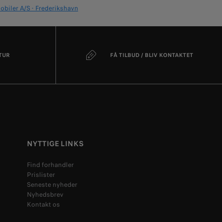
biler A/S - Frederikshavn
TUR
FÅ TILBUD / BLIV KONTAKTET
NYTTIGE LINKS
Find forhandler
Prislister
Seneste nyheder
Nyhedsbrev
Kontakt os