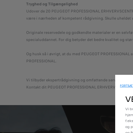
Tryghed og Tilgængelighed
Udover de 20 PEUGEOT PROFESSIONAL ERHVERVSCENTRE er d
være i nærheden af kompetent rådgivning. Skulle uheldet væ
Originale reservedele og godkendte materialer er en selvf
specialuddannet. For dig betyder det bedre kvalitet og stør
Og husk så i øvrigt, at du med PEUGEOT PROFESSIONAL altid
PROFESSIONAL.
Vi tilbyder ekspertrådgivning og omfattende service til all
FORTSÆT
Kontakt dit PEUGEOT PROFESSIONAL ERHVERVSCENTER og
V
Vi b
hjem
f.ek
og p
og f