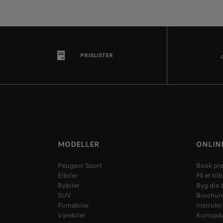
PRISLISTER
MODELLER
ONLINE
Peugeot Sport
Book pr
Elbiler
Få et til
Bybiler
Byg din b
SUV
Brochur
Firmabiler
Instrukt
Varebiler
Kortopd