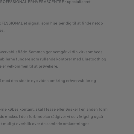
OT PROFESSIONAL ERHVERVSCENTRE - specialiseret
ROFESSIONAL et signal, som hjælper dig til at finde netop
es.
hvervsbilsflåde. Sammen gennemgår vi din virksomheds
rmabilerne fungere som rullende kontorer med Bluetooth og
er velkommen til at prøvekøre.
 med den sidste nye viden omkring erhvervsbiler og
e købes kontant, skal I lease eller ønsker I en anden form
s ønsker. I den forbindelse rådgiver vi selvfølgelig også
st muligt overblik over de samlede omkostninger.