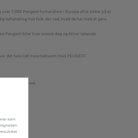
 7.000 Peugeot-forhandlere i Europa altid sikker på at
ig behandling hos folk, der ved, hvad de har med at gøre.
ed Peugeot-biler hver eneste dag og bliver løbende
bliver det hele lidt mere bekvemt med PEUGEOT
r mindre virksomhed.
ioner som
enligheden
resultater