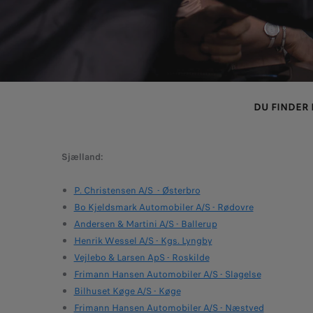
DU FINDER
Sjælland:
P. Christensen A/S - Østerbro
Bo Kjeldsmark Automobiler A/S - Rødovre
Andersen & Martini A/S - Ballerup
Henrik Wessel A/S - Kgs. Lyngby
Vejlebo & Larsen ApS - Roskilde
Frimann Hansen Automobiler A/S - Slagelse
Bilhuset Køge A/S - Køge
Frimann Hansen Automobiler A/S - Næstved