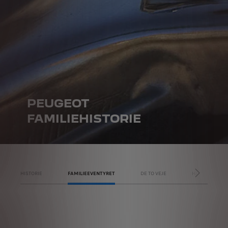
PEUGEOT
FAMILIEHISTORIE
HISTORIE
FAMILIEEVENTYRET
DE TO VEJE
HJÆLPEPROG
NÆSTE