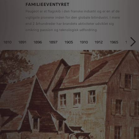
FAMILIEEVENTYRET
Peugeot er et flagskib i den franske industri og er en af ​​de
vigtigste pionerer inden for den globale bilindustri. I mere
end 2 århundreder har brandets aktiviteter udviklet sig
omkring passion og teknologisk udfordring.
VENTYRET
1810
1891
1896
1897
1905
1910
1912
1965
1982
NÆ