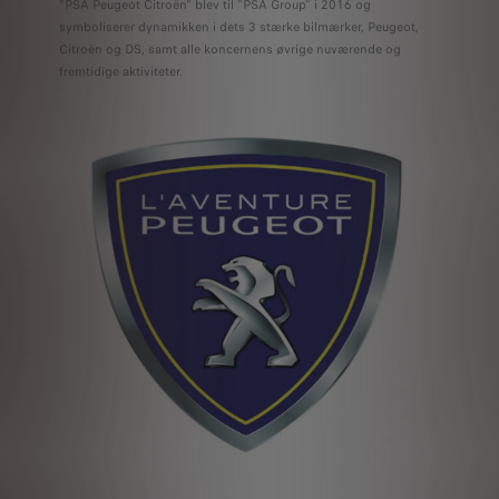
"PSA Peugeot Citroën" blev til "PSA Group" i 2016 og
symboliserer dynamikken i dets 3 stærke bilmærker, Peugeot,
Citroën og DS, samt alle koncernens øvrige nuværende og
fremtidige aktiviteter.