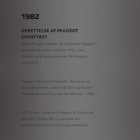
1982
OPRETTELSE AF PEUGEOT
EVENTYRET
Pierre Peugeot skabte "© L'Aventure Peugeot",
en forening under loven fra 1901, hvis
mission er at beskytte arven fra Peugeot-
mærkerne.
Peugeot Adventure Museum i Sochaux har
budt velkommen mellem 50.000 og 60.000
besøgende hvert år siden det åbnede i 1988.
I 2015 blev L'Aventure Peugeot til L'Aventure
Peugeot Citroën DS og samlede alle
kollektionerne fra PSA Groupe-mærkerne.