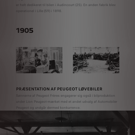
er helt dedikeret til bilen i Audincourt (25). En anden fabrik blev
operationel i Lille (59) i 1898.
1905
PRÆSENTATION AF PEUGEOT LØVEBILER
Sønnerne af Peugeot Frères engagerer sig også i bilproduktion
under Lion Peugeot-mærket med et andet udvalg af Automobiler
Peugeot og undgår dermed konkurrence.