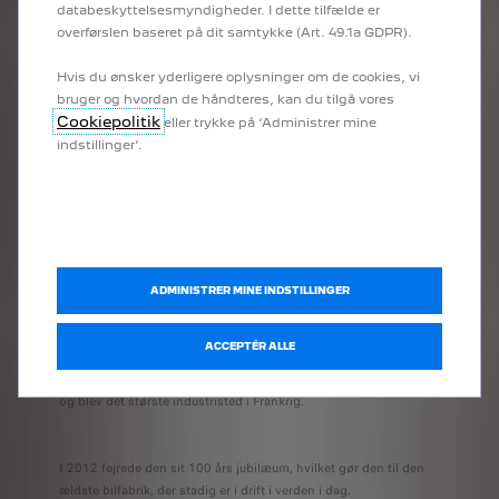
des Automobiles et Cycles Peugeot. Al fremstilling er
databeskyttelsesmyndigheder. I dette tilfælde er
nu en del af den samme enhed.
overførslen baseret på dit samtykke (Art. 49.1a GDPR).
Hvis du ønsker yderligere oplysninger om de cookies, vi
bruger og hvordan de håndteres, kan du tilgå vores
Cookiepolitik
eller trykke på ‘Administrer mine
1912
indstillinger’.
ADMINISTRER MINE INDSTILLINGER
ACCEPTÉR ALLE
OPRETTELSE AF SOCHAUX ANLÆGGET
I 1929 samlede det hele produktionen af ​​Peugeot Automobiler
og blev det største industristed i Frankrig.
I 2012 fejrede den sit 100 års jubilæum, hvilket gør den til den
ældste bilfabrik, der stadig er i drift i verden i dag.