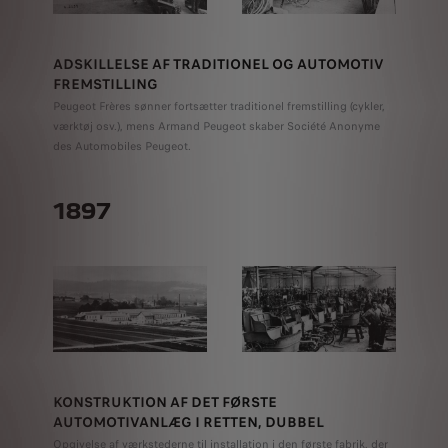
ADSKILLELSE AF TRADITIONEL OG AUTOMOTIV
FREMSTILLING
Peugeot Frères sønner fortsætter traditionel fremstilling (cykler,
værktøj osv.), mens Armand Peugeot skaber Société Anonyme
des Automobiles Peugeot.
1897
KONSTRUKTION AF DET FØRSTE
AUTOMOTIVANLÆG I RETTEN, DUBBEL
Opgivelse af værkstederne til installation i den første fabrik, der