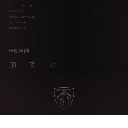
Find forhandler
Prislister
Seneste nyheder
Nyhedsbrev
Kontakt os
Følg os på
Sitemap
Betingelser og vilkår
Privatlivspolitik
Kontakt kundeservice
Om cookies
Cookies