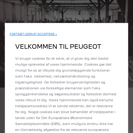
FORTSÆT UDEN AT ACCEPTERE →
VELKOMMEN TIL PEUGEOT
Vi bruger cookies for at sikre, at vi giver dig den bedst
mulige oplevelse af vores hjemmeside. Cookies gør det
muligt for os at tilbyde dig grundlæggende funktioner
som f.eks. sikkerhed, netværkshåndtering og
tilgængelighed. De forbedrer brugervenligheden og
præstationen via forskellige elementer som f.eks.
sproggenkendelse og søgeresultater og forbedrer dermed
vores tilbud til dig. Vores hjemmeside kan også benytte
1910
tredjepartscookies til at sende reklamer, der er relevante
for dig. Nogle cookies kan blive behandlet af tredjeparter i
GRUPPERERING AF PRODUKTIONER
lande uden for Det Europæiske Økonomiske
Sammenslutning af sønnerne af Peugeot Frères med
Samarbejdsområde (EØS), som muligvis endnu ikke har
Armand Peugeot og oprettelsen af ​​Société Anonyme
en tilstrækkelig afgørelse fra de relevante europæiske