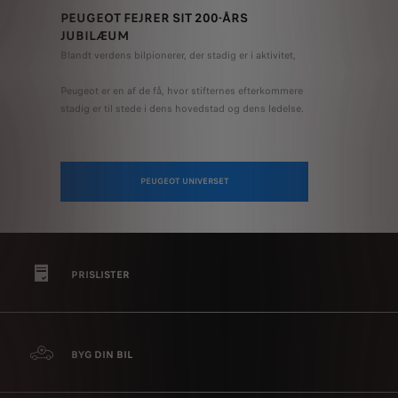
PEUGEOT FEJRER SIT 200-ÅRS
JUBILÆUM
Blandt verdens bilpionerer, der stadig er i aktivitet,
Peugeot er en af ​​de få, hvor stifternes efterkommere
stadig er til stede i dens hovedstad og dens ledelse.
PEUGEOT UNIVERSET
PRISLISTER
BYG DIN BIL